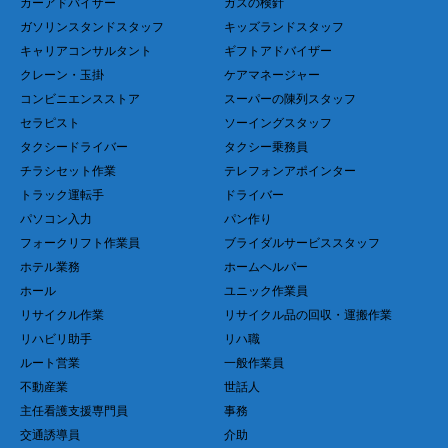
カーアドバイザー
ガスの検針
ガソリンスタンドスタッフ
キッズランドスタッフ
キャリアコンサルタント
ギフトアドバイザー
クレーン・玉掛
ケアマネージャー
コンビニエンスストア
スーパーの陳列スタッフ
セラピスト
ソーイングスタッフ
タクシードライバー
タクシー乗務員
チラシセット作業
テレフォンアポインター
トラック運転手
ドライバー
パソコン入力
パン作り
フォークリフト作業員
ブライダルサービススタッフ
ホテル業務
ホームヘルパー
ホール
ユニック作業員
リサイクル作業
リサイクル品の回収・運搬作業
リハビリ助手
リハ職
ルート営業
一般作業員
不動産業
世話人
主任看護支援専門員
事務
交通誘導員
介助