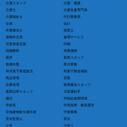
介護スタッフ
介護・看護
介護士
介護支援専門員
介護福祉士
代行乗務員
企画
会計
作業療法士
保育士
保険外交員
修理サービス
児童発達支援
内職
冠婚葬祭
准看護師
厨房
厨房スタッフ
収穫作業
受付業務
和洋菓子製造販売
和菓子製造補助
商品管理
営業
在庫管理
夜間搬送スタッフ
夜間点呼スタッフ
大型運転手
婚活
学校給食調理員
学校長
学習指導、教室運営
宅地建物取引責任者
守衛業務
安全監視人
宣伝
小売
小売り