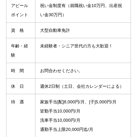
アピール
祝い金制度有（就職祝い金10万円、出産祝
ポイント
い金30万円）
資 格
大型自動車免許
年齢・経
未経験者・シニア世代の方も大歓迎！
験
時 間
お問合わせください。
休 日
週休2日制（土日、会社カレンダーによる）
待 遇
家族手当[配]8,000円/月、[子]5,000円/月
皆勤手当10,000円/月
洗車手当10,000円/月
通勤手当上限20,000円迄/月