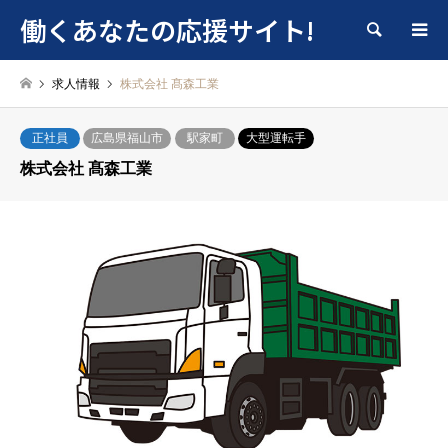
働くあなたの応援サイト!
検索
求人情報
株式会社 髙森工業
正社員
広島県福山市
駅家町
大型運転手
株式会社 髙森工業