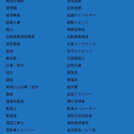
税理士補助
管理業務
管理職
経営指導
経理事務
結婚アドバイザー
総務人事
縫製スタッフ
職人
職業指導員
自動車教習指導員
自動車整備員
荷受業務
衣裳メンテナンス
製造
見守りスタッフ
観光業
言語聴覚士
計量・受付
訪問介護
設計
調理員
講師
警備員
車両の入出庫・洗浄
軽作業
農家
送迎ドライバー
運搬作業員
運行管理者
配管工
配車オペレーター
配達員
電気主任技術者
電気工事士
電気教材修理
霊柩車ドライバー
食品製造・レジ等