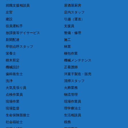
就職支援相談員
居酒屋厨房
左官
店内スタッフ
建設
引越（運送）
役員運転手
支援員
放課後等デイサービス
整備・修理
新聞配達
施工
早朝点呼スタッフ
林業
栄養士
梱包作業
樹木剪定
機械メンテナンス
機械設計
正看護師
歯科衛生士
洋菓子製造・販売
洗浄
清掃スタッフ
火気見張り員
火葬業務
点検作業員
物流管理
現場作業
現場作業員
現場監督
理学療法士
生命保険面接士
生活相談員
社会福祉士
税務