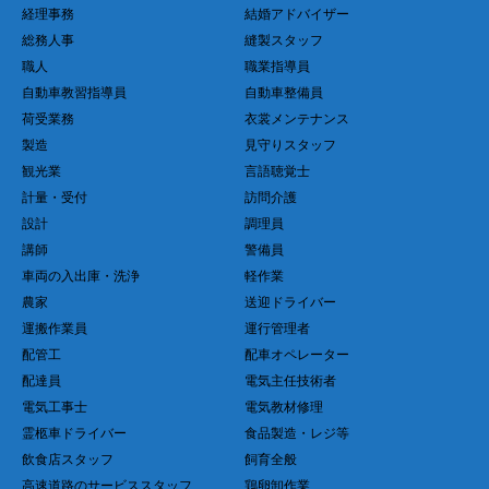
経理事務
結婚アドバイザー
総務人事
縫製スタッフ
職人
職業指導員
自動車教習指導員
自動車整備員
荷受業務
衣裳メンテナンス
製造
見守りスタッフ
観光業
言語聴覚士
計量・受付
訪問介護
設計
調理員
講師
警備員
車両の入出庫・洗浄
軽作業
農家
送迎ドライバー
運搬作業員
運行管理者
配管工
配車オペレーター
配達員
電気主任技術者
電気工事士
電気教材修理
霊柩車ドライバー
食品製造・レジ等
飲食店スタッフ
飼育全般
高速道路のサービススタッフ
鶏卵卸作業