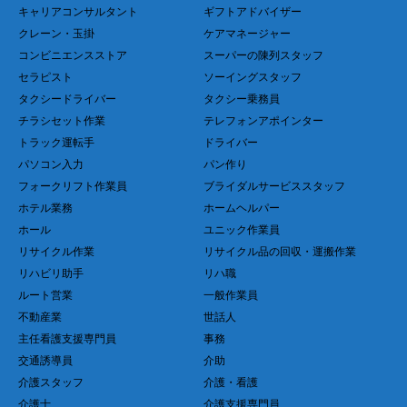
キャリアコンサルタント
ギフトアドバイザー
クレーン・玉掛
ケアマネージャー
コンビニエンスストア
スーパーの陳列スタッフ
セラピスト
ソーイングスタッフ
タクシードライバー
タクシー乗務員
チラシセット作業
テレフォンアポインター
トラック運転手
ドライバー
パソコン入力
パン作り
フォークリフト作業員
ブライダルサービススタッフ
ホテル業務
ホームヘルパー
ホール
ユニック作業員
リサイクル作業
リサイクル品の回収・運搬作業
リハビリ助手
リハ職
ルート営業
一般作業員
不動産業
世話人
主任看護支援専門員
事務
交通誘導員
介助
介護スタッフ
介護・看護
介護士
介護支援専門員