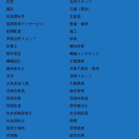
左官
店内スタッフ
建設
引越（運送）
役員運転手
支援員
放課後等デイサービス
整備・修理
新聞配達
施工
早朝点呼スタッフ
林業
栄養士
梱包作業
樹木剪定
機械メンテナンス
機械設計
正看護師
歯科衛生士
洋菓子製造・販売
洗浄
清掃スタッフ
火気見張り員
火葬業務
点検作業員
物流管理
現場作業
現場作業員
現場監督
理学療法士
生命保険面接士
生活相談員
社会福祉士
税務
税理士補助
管理業務
管理職
経営指導