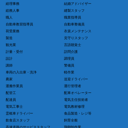
経理事務
結婚アドバイザー
総務人事
縫製スタッフ
職人
職業指導員
自動車教習指導員
自動車整備員
荷受業務
衣裳メンテナンス
製造
見守りスタッフ
観光業
言語聴覚士
計量・受付
訪問介護
設計
調理員
講師
警備員
車両の入出庫・洗浄
軽作業
農家
送迎ドライバー
運搬作業員
運行管理者
配管工
配車オペレーター
配達員
電気主任技術者
電気工事士
電気教材修理
霊柩車ドライバー
食品製造・レジ等
飲食店スタッフ
飼育全般
高速道路のサービススタッフ
鶏卵卸作業