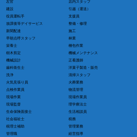
左官
店内スタッフ
建設
引越（運送）
役員運転手
支援員
放課後等デイサービス
整備・修理
新聞配達
施工
早朝点呼スタッフ
林業
栄養士
梱包作業
樹木剪定
機械メンテナンス
機械設計
正看護師
歯科衛生士
洋菓子製造・販売
洗浄
清掃スタッフ
火気見張り員
火葬業務
点検作業員
物流管理
現場作業
現場作業員
現場監督
理学療法士
生命保険面接士
生活相談員
社会福祉士
税務
税理士補助
管理業務
管理職
経営指導