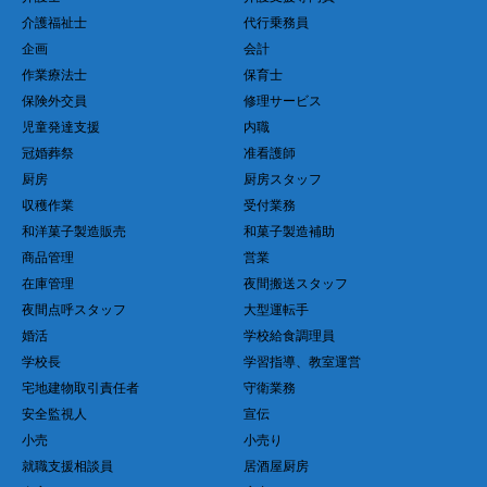
介護福祉士
代行乗務員
企画
会計
作業療法士
保育士
保険外交員
修理サービス
児童発達支援
内職
冠婚葬祭
准看護師
厨房
厨房スタッフ
収穫作業
受付業務
和洋菓子製造販売
和菓子製造補助
商品管理
営業
在庫管理
夜間搬送スタッフ
夜間点呼スタッフ
大型運転手
婚活
学校給食調理員
学校長
学習指導、教室運営
宅地建物取引責任者
守衛業務
安全監視人
宣伝
小売
小売り
就職支援相談員
居酒屋厨房