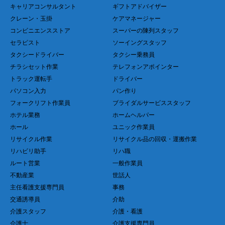
キャリアコンサルタント
ギフトアドバイザー
クレーン・玉掛
ケアマネージャー
コンビニエンスストア
スーパーの陳列スタッフ
セラピスト
ソーイングスタッフ
タクシードライバー
タクシー乗務員
チラシセット作業
テレフォンアポインター
トラック運転手
ドライバー
パソコン入力
パン作り
フォークリフト作業員
ブライダルサービススタッフ
ホテル業務
ホームヘルパー
ホール
ユニック作業員
リサイクル作業
リサイクル品の回収・運搬作業
リハビリ助手
リハ職
ルート営業
一般作業員
不動産業
世話人
主任看護支援専門員
事務
交通誘導員
介助
介護スタッフ
介護・看護
介護士
介護支援専門員