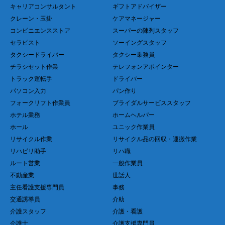
キャリアコンサルタント
ギフトアドバイザー
クレーン・玉掛
ケアマネージャー
コンビニエンスストア
スーパーの陳列スタッフ
セラピスト
ソーイングスタッフ
タクシードライバー
タクシー乗務員
チラシセット作業
テレフォンアポインター
トラック運転手
ドライバー
パソコン入力
パン作り
フォークリフト作業員
ブライダルサービススタッフ
ホテル業務
ホームヘルパー
ホール
ユニック作業員
リサイクル作業
リサイクル品の回収・運搬作業
リハビリ助手
リハ職
ルート営業
一般作業員
不動産業
世話人
主任看護支援専門員
事務
交通誘導員
介助
介護スタッフ
介護・看護
介護士
介護支援専門員