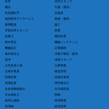
左官
店内スタッフ
建設
引越（運送）
役員運転手
支援員
放課後等デイサービス
整備・修理
新聞配達
施工
早朝点呼スタッフ
林業
栄養士
梱包作業
樹木剪定
機械メンテナンス
機械設計
正看護師
歯科衛生士
洋菓子製造・販売
洗浄
清掃スタッフ
火気見張り員
火葬業務
点検作業員
物流管理
現場作業
現場作業員
現場監督
理学療法士
生命保険面接士
生活相談員
社会福祉士
税務
税理士補助
管理業務
管理職
経営指導