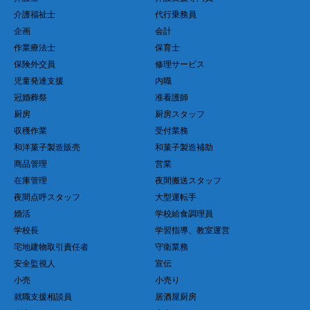
介護福祉士
代行乗務員
企画
会計
作業療法士
保育士
保険外交員
修理サービス
児童発達支援
内職
冠婚葬祭
准看護師
厨房
厨房スタッフ
収穫作業
受付業務
和洋菓子製造販売
和菓子製造補助
商品管理
営業
在庫管理
夜間搬送スタッフ
夜間点呼スタッフ
大型運転手
婚活
学校給食調理員
学校長
学習指導、教室運営
宅地建物取引責任者
守衛業務
安全監視人
宣伝
小売
小売り
就職支援相談員
居酒屋厨房