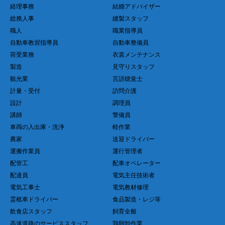
経理事務
結婚アドバイザー
総務人事
縫製スタッフ
職人
職業指導員
自動車教習指導員
自動車整備員
荷受業務
衣裳メンテナンス
製造
見守りスタッフ
観光業
言語聴覚士
計量・受付
訪問介護
設計
調理員
講師
警備員
車両の入出庫・洗浄
軽作業
農家
送迎ドライバー
運搬作業員
運行管理者
配管工
配車オペレーター
配達員
電気主任技術者
電気工事士
電気教材修理
霊柩車ドライバー
食品製造・レジ等
飲食店スタッフ
飼育全般
高速道路のサービススタッフ
鶏卵卸作業