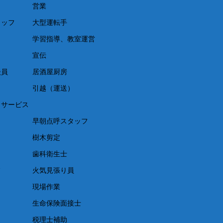
営業
タッフ
大型運転手
学習指導、教室運営
宣伝
談員
居酒屋厨房
引越（運送）
イサービス
早朝点呼スタッフ
樹木剪定
歯科衛生士
フ
火気見張り員
現場作業
生命保険面接士
税理士補助