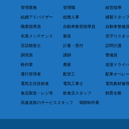
管理業務
管理職
経営指導
結婚アドバイザー
総務人事
縫製スタッ
職業指導員
自動車教習指導員
自動車整備
衣裳メンテナンス
製造
見守りスタ
言語聴覚士
計量・受付
訪問介護
調理員
講師
警備員
軽作業
農家
送迎ドライ
運行管理者
配管工
配車オペレ
電気主任技術者
電気工事士
電気教材修
食品製造・レジ等
飲食店スタッフ
飼育全般
高速道路のサービススタッフ
鶏卵卸作業