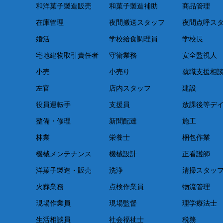
和洋菓子製造販売
和菓子製造補助
商品管理
在庫管理
夜間搬送スタッフ
夜間点呼ス
婚活
学校給食調理員
学校長
宅地建物取引責任者
守衛業務
安全監視人
小売
小売り
就職支援相
左官
店内スタッフ
建設
役員運転手
支援員
放課後等デ
整備・修理
新聞配達
施工
林業
栄養士
梱包作業
機械メンテナンス
機械設計
正看護師
洋菓子製造・販売
洗浄
清掃スタッ
火葬業務
点検作業員
物流管理
現場作業員
現場監督
理学療法士
生活相談員
社会福祉士
税務