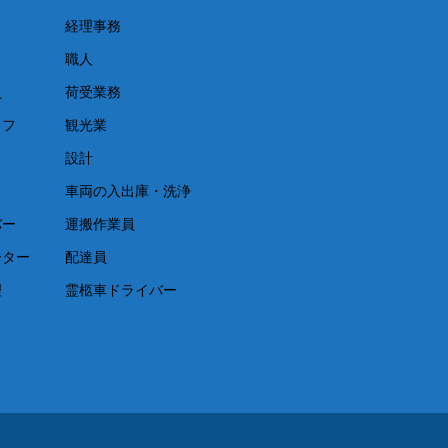
経理事務
フ
職人
員
荷受業務
ッフ
観光業
設計
車両の入出庫・洗浄
バー
運搬作業員
ーター
配達員
理
霊柩車ドライバー