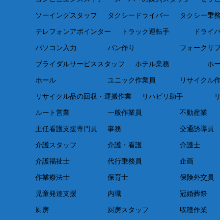
ソーイングスタッフ
タクシードライバー
タクシー乗
テレフォンアポインター
トラック運転手
ドライ
パソコン入力
パン作り
フォークリ
ブライダルサービススタッフ
ホテル業務
ホ
ホール
ユニック作業員
リサイクル
リサイクル品の回収・運搬作業
リハビリ助手
ルート営業
一般作業員
不動産業
主任看護支援専門員
事務
交通誘導員
介護スタッフ
介護・看護
介護士
介護福祉士
代行乗務員
企画
作業療法士
保育士
保険外交員
児童発達支援
内職
冠婚葬祭
厨房
厨房スタッフ
収穫作業