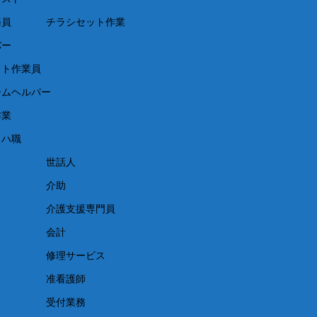
務員
チラシセット作業
バー
フト作業員
ームヘルパー
作業
リハ職
世話人
介助
介護支援専門員
会計
修理サービス
准看護師
受付業務